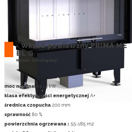
- Wkład powietrzny PRIMA ME
BL G
Numer katalogowy:
moc nominalna
13 kW
klasa efektywności energetycznej
A+
średnica czopucha
200 mm
sprawność
80 %
powierzchnia ogrzewana
1 55-185 m2