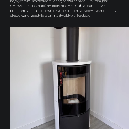
najwyższymi standardami energooszczędności. Efektem jest
stylowy kominek narożny, który nie tylko stał się centralnym
punktem salonu, ale również w pełni spełnia rygorystyczne normy
ekologiczne, zgodnie z unijną dyrektywą Ecodesign.