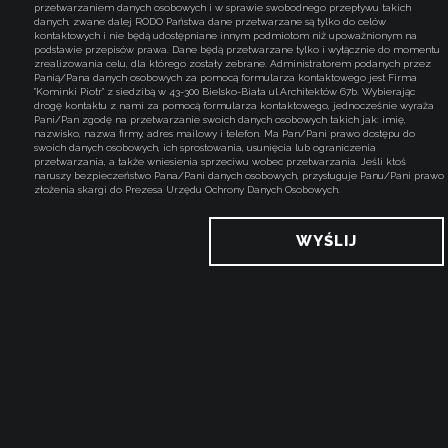
przetwarzaniem danych osobowych i w sprawie swobodnego przepływu takich
danych, zwane dalej RODO Państwa dane przetwarzane są tylko do celów
kontaktowych i nie będą udostępniane innym podmiotom niż upoważnionym na
podstawie przepisów prawa. Dane będą przetwarzane tylko i wyłącznie do momentu
zrealizowania celu, dla którego zostały zebrane. Administratorem podanych przez
Panią/Pana danych osobowych za pomocą formularza kontaktowego jest Firma
"Kominki Piotr" z siedzibą w 43-300 Bielsko-Biała ul.Architektów 67b. Wybierając
drogę kontaktu z nami za pomocą formularza kontaktowego, jednocześnie wyraża
Pani/Pan zgodę na przetwarzanie swoich danych osobowych takich jak: imię,
nazwisko, nazwa firmy, adres mailowy i telefon. Ma Pan/Pani prawo dostępu do
swoich danych osobowych, ich sprostowania, usunięcia lub ograniczenia
przetwarzania, a także wniesienia sprzeciwu wobec przetwarzania. Jeśli ktoś
naruszy bezpieczeństwo Pana/Pani danych osobowych, przysługuje Panu/Pani prawo
złożenia skargi do Prezesa Urzędu Ochrony Danych Osobowych.
WYŚLIJ