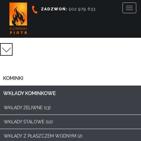
Togg
ZADZWOŃ:
502 979 633
navig
KATEGORIE
PRODUKTÓW
KOMINKI
WKŁADY KOMINKOWE
WKŁADY ŻELIWNE (13)
WKŁADY STALOWE (10)
WKŁADY Z PŁASZCZEM WODNYM (2)