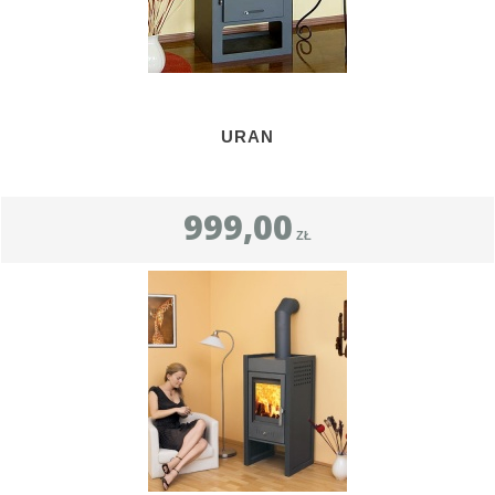
URAN
999,00
ZŁ