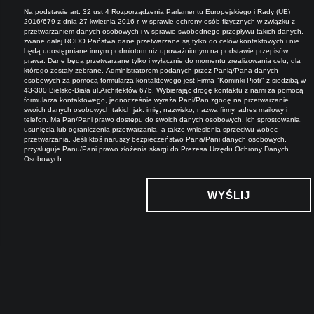
Na podstawie art. 32 ust 4 Rozporządzenia Parlamentu Europejskiego i Rady (UE)
2016/679 z dnia 27 kwietnia 2016 r. w sprawie ochrony osób fizycznych w związku z
przetwarzaniem danych osobowych i w sprawie swobodnego przepływu takich danych,
zwane dalej RODO Państwa dane przetwarzane są tylko do celów kontaktowych i nie
będą udostępniane innym podmiotom niż upoważnionym na podstawie przepisów
prawa. Dane będą przetwarzane tylko i wyłącznie do momentu zrealizowania celu, dla
którego zostały zebrane. Administratorem podanych przez Panią/Pana danych
osobowych za pomocą formularza kontaktowego jest Firma "Kominki Piotr" z siedzibą w
43-300 Bielsko-Biała ul.Architektów 67b. Wybierając drogę kontaktu z nami za pomocą
formularza kontaktowego, jednocześnie wyraża Pani/Pan zgodę na przetwarzanie
swoich danych osobowych takich jak: imię, nazwisko, nazwa firmy, adres mailowy i
telefon. Ma Pan/Pani prawo dostępu do swoich danych osobowych, ich sprostowania,
usunięcia lub ograniczenia przetwarzania, a także wniesienia sprzeciwu wobec
przetwarzania. Jeśli ktoś naruszy bezpieczeństwo Pana/Pani danych osobowych,
przysługuje Panu/Pani prawo złożenia skargi do Prezesa Urzędu Ochrony Danych
Osobowych.
WYŚLIJ