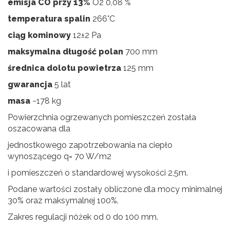
emisja CO przy 13%
O2 0,08 %
temperatura spalin
266°C
ciąg kominowy
12±2 Pa
maksymalna długość polan
700 mm
średnica dolotu powietrza
125 mm
gwarancja
5 lat
masa
~178 kg
Powierzchnia ogrzewanych pomieszczeń została
oszacowana dla
jednostkowego zapotrzebowania na ciepło
wynoszącego q= 70 W/m2
i pomieszczeń o standardowej wysokości 2,5m.
Podane wartości zostały obliczone dla mocy minimalnej
30% oraz maksymalnej 100%.
Zakres regulacji nóżek od 0 do 100 mm.