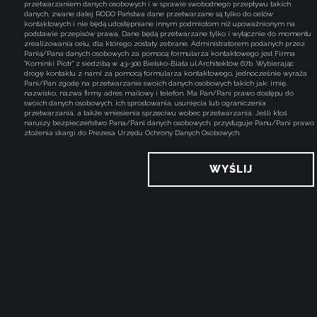
przetwarzaniem danych osobowych i w sprawie swobodnego przepływu takich
danych, zwane dalej RODO Państwa dane przetwarzane są tylko do celów
kontaktowych i nie będą udostępniane innym podmiotom niż upoważnionym na
podstawie przepisów prawa. Dane będą przetwarzane tylko i wyłącznie do momentu
zrealizowania celu, dla którego zostały zebrane. Administratorem podanych przez
Panią/Pana danych osobowych za pomocą formularza kontaktowego jest Firma
"Kominki Piotr" z siedzibą w 43-300 Bielsko-Biała ul.Architektów 67b. Wybierając
drogę kontaktu z nami za pomocą formularza kontaktowego, jednocześnie wyraża
Pani/Pan zgodę na przetwarzanie swoich danych osobowych takich jak: imię,
nazwisko, nazwa firmy, adres mailowy i telefon. Ma Pan/Pani prawo dostępu do
swoich danych osobowych, ich sprostowania, usunięcia lub ograniczenia
przetwarzania, a także wniesienia sprzeciwu wobec przetwarzania. Jeśli ktoś
naruszy bezpieczeństwo Pana/Pani danych osobowych, przysługuje Panu/Pani prawo
złożenia skargi do Prezesa Urzędu Ochrony Danych Osobowych.
WYŚLIJ