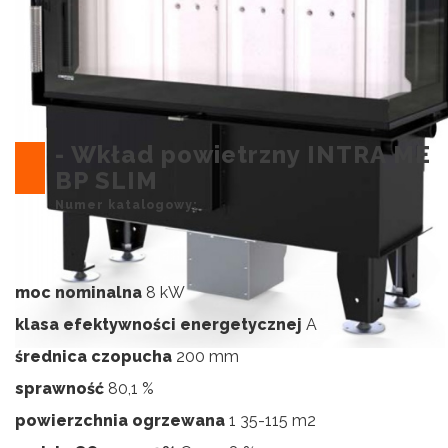
- Wkład powietrzny INTRA ME
BP SLIM
Numer katalogowy:
moc nominalna
8 kW
klasa efektywności energetycznej
A
średnica czopucha
200 mm
sprawność
80,1 %
powierzchnia ogrzewana
1 35-115 m2