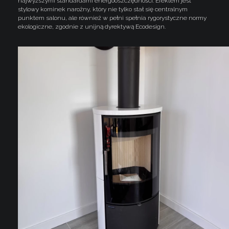
najwyższymi standardami energooszczędności. Efektem jest
stylowy kominek narożny, który nie tylko stał się centralnym
punktem salonu, ale również w pełni spełnia rygorystyczne normy
ekologiczne, zgodnie z unijną dyrektywą Ecodesign.