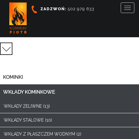
Togg
ZADZWOŃ:
502 979 633
navig
KATEGORIE
PRODUKTÓW
KOMINKI
WKŁADY KOMINKOWE
WKŁADY ŻELIWNE (13)
WKŁADY STALOWE (10)
WKŁADY Z PŁASZCZEM WODNYM (2)