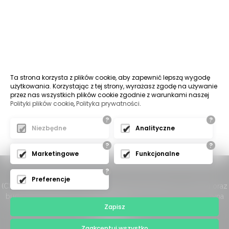
Ta strona korzysta z plików cookie, aby zapewnić lepszą wygodę
użytkowania. Korzystając z tej strony, wyrażasz zgodę na używanie
przez nas wszystkich plików cookie zgodnie z warunkami naszej
Polityki plików cookie
,
Polityka prywatności
.
?
?
Niezbędne
Analityczne
?
?
Marketingowe
Funkcjonalne
?
Preferencje
(C) 2025 Kominki Piotr - Wszelkie Prawa Zastrzeżone - Kominki oraz
budowa kominków Bielsko-Biała, Cieszyn oraz Żywiec i Pszczyna
Zapisz
Wisła
Zaakceptuj wszystko