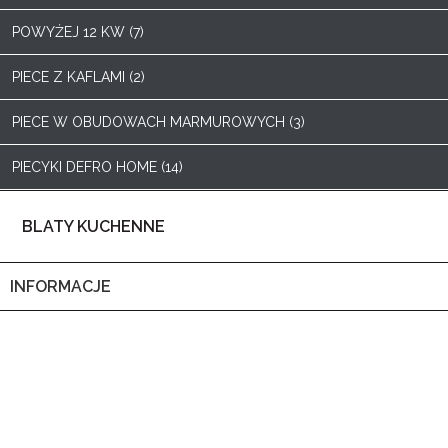
POWYŻEJ 12 KW (7)
PIECE Z KAFLAMI (2)
PIECE W OBUDOWACH MARMUROWYCH (3)
PIECYKI DEFRO HOME (14)
BLATY KUCHENNE
INFORMACJE