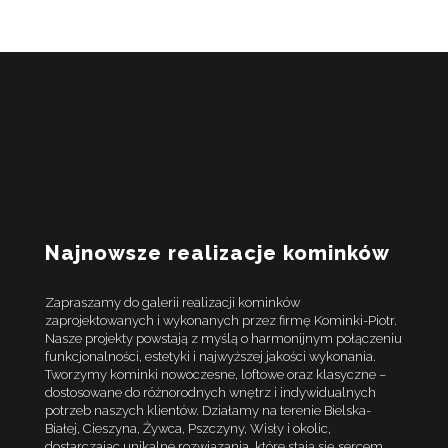
Najnowsze realizacje kominków
Zapraszamy do galerii realizacji kominków
zaprojektowanych i wykonanych przez firmę Kominki-Piotr.
Nasze projekty powstają z myślą o harmonijnym połączeniu
funkcjonalności, estetyki i najwyższej jakości wykonania.
Tworzymy kominki nowoczesne, loftowe oraz klasyczne –
dostosowane do różnorodnych wnętrz i indywidualnych
potrzeb naszych klientów. Działamy na terenie Bielska-
Białej, Cieszyna, Żywca, Pszczyny, Wisły i okolic,
dostarczając unikalne rozwiązania, które stają się sercem