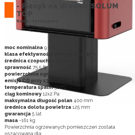
- Piecyk na drewno SOLUM
TOP
Numer katalogowy:
moc nominalna
9 kW
klasa efektywności energetycznej
A
średnica czopucha
148 mm
sprawność
75,5 %
powierzchnia ogrzewana
1 40-130 m2
emisja CO przy 13%
O2 0,09 %
temperatura spalin
310°C
ciąg kominowy
12±2 Pa
maksymalna długość polan
400 mm
średnica dolotu powietrza
125 mm
gwarancja
5 lat
masa
~161 kg
Powierzchnia ogrzewanych pomieszczeń została
oszacowana dla