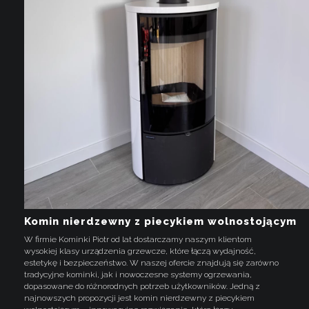
Komin nierdzewny z piecykiem wolnostojącym
W firmie Kominki Piotr od lat dostarczamy naszym klientom
wysokiej klasy urządzenia grzewcze, które łączą wydajność,
estetykę i bezpieczeństwo. W naszej ofercie znajdują się zarówno
tradycyjne kominki, jak i nowoczesne systemy ogrzewania,
dopasowane do różnorodnych potrzeb użytkowników. Jedną z
najnowszych propozycji jest komin nierdzewny z piecykiem