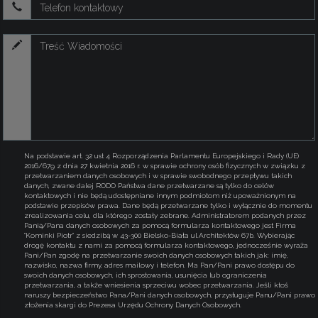
Na podstawie art. 32 ust 4 Rozporządzenia Parlamentu Europejskiego i Rady (UE)
2016/679 z dnia 27 kwietnia 2016 r. w sprawie ochrony osób fizycznych w związku z
przetwarzaniem danych osobowych i w sprawie swobodnego przepływu takich
danych, zwane dalej RODO Państwa dane przetwarzane są tylko do celów
kontaktowych i nie będą udostępniane innym podmiotom niż upoważnionym na
podstawie przepisów prawa. Dane będą przetwarzane tylko i wyłącznie do momentu
zrealizowania celu, dla którego zostały zebrane. Administratorem podanych przez
Panią/Pana danych osobowych za pomocą formularza kontaktowego jest Firma
"Kominki Piotr" z siedzibą w 43-300 Bielsko-Biała ul.Architektów 67b. Wybierając
drogę kontaktu z nami za pomocą formularza kontaktowego, jednocześnie wyraża
Pani/Pan zgodę na przetwarzanie swoich danych osobowych takich jak: imię,
nazwisko, nazwa firmy, adres mailowy i telefon. Ma Pan/Pani prawo dostępu do
swoich danych osobowych, ich sprostowania, usunięcia lub ograniczenia
przetwarzania, a także wniesienia sprzeciwu wobec przetwarzania. Jeśli ktoś
naruszy bezpieczeństwo Pana/Pani danych osobowych, przysługuje Panu/Pani prawo
złożenia skargi do Prezesa Urzędu Ochrony Danych Osobowych.